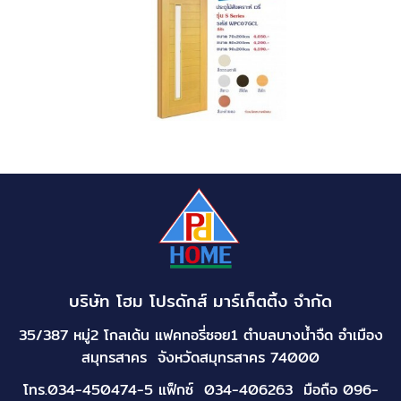
บริษัท โฮม โปรดักส์ มาร์เก็ตติ้ง จำกัด
35/387 หมู่2 โกลเด้น แฟคทอรี่ซอย1 ตำบลบางน้ำจืด อำเมือง
สมุทรสาคร จังหวัดสมุทรสาคร 74000
โทร.034-450474-5 แฟ็กซ์ 034-406263 มือถือ 096-