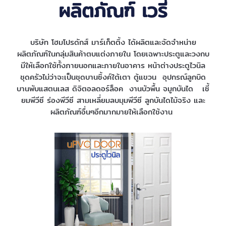
ผลิตภัณฑ์ เวรี่
บริษัท โฮมโปรดักส์ มาร์เก็ตติ้ง ได้ผลิตและจัดจำหน่าย
ผลิตภัณฑ์ในกลุ่มสินค้าตบแต่งภายใน โดยเฉพาะประตูและวงกบ
มีให้เลือกใช้ทั้งภายนอกและภายในอาคาร หน้าต่างประตูไวนิล
ชุดครัวไม่ว่าจะเป็นชุดบานซิ้งค์ใต้เตา ตู้แขวน อุปกรณ์ลูกบิด
บานพับแสตนเลส ดิจิตอลดอร์ล็อค งานบัวพื้น จมูกบันได เซี้
ยมพีวีซี ร่องพีวีซี สามเหลี่ยมลบมุมพีวีซี ลูกบันไดไม้จริง และ
ผลิตภัณฑ์อื่นๆอีกมากมายให้เลือกใช้งาน