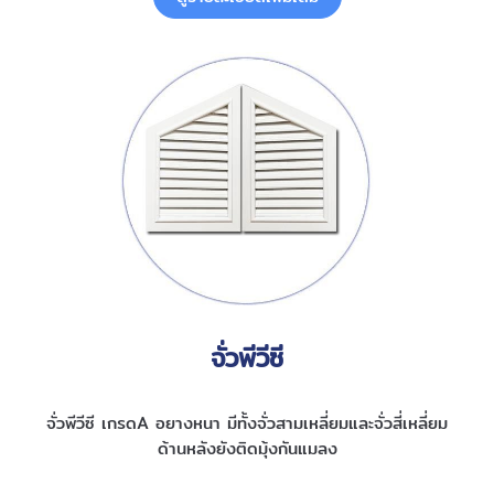
จั่วพีวีซี
จั่วพีวีซี เกรดA อยางหนา มีทั้งจั่วสามเหลี่ยมและจั่วสี่เหลี่ยม
ด้านหลังยังติดมุ้งกันแมลง