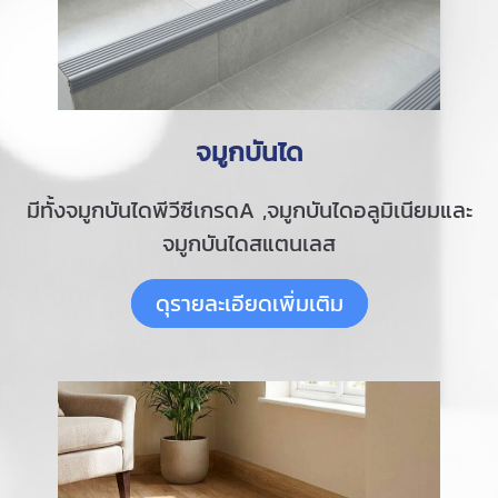
จมูกบันได
มีทั้งจมูกบันไดพีวีซีเกรดA ,จมูกบันไดอลูมิเนียมและ
จมูกบันไดสแตนเลส
ดุรายละเอียดเพิ่มเติม