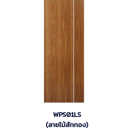
WPS01LS
(ลายไม้สักทอง)