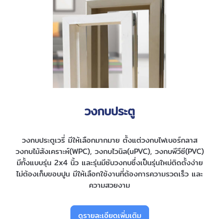
วงกบประตู
วงกบประตูเวรี่ มีให้เลือกมากมาย ตั้งแต่วงกบไฟเบอร์กลาส
วงกบไม้สังเคราะห์(WPC), วงกบไวนิล(uPVC), วงกบพีวีซี(PVC)
มีทั้งแบบรุ่น 2x4 นิ้ว และรุ่นมีซับวงกบซึ่งเป็นรุ่นใหม่ติดตั้งง่าย
ไม่ต้องเก็บขอบปูน มีให้เลือกใช้งานที่ต้องการความรวดเร็ว และ
ความสวยงาม
ดูรายละเอียดเพิ่มเติม