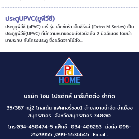
ประตูUPVC(ยูพีวีซี)
ประตูยูพีวีซี (uPVC) เวรี่ รุ่น เอ็กซ์ตร้า เอ็มซีรียส์ (Extra M Series) เป็น
ประตูยูพีวีซี(UPVC) ที่มีความหนาของผนังไวนิลถึง 2 มิลลิเมตร โดยนำ
มาประกบ กับโครงประตู ซึ่งผลิตจากไม้สัง...
บริษัท โฮม โปรดักส์ มาร์เก็ตติ้ง จำกัด
35/387 หมู่2 โกลเด้น แฟคทอรี่ซอย1 ตำบลบางน้ำจืด อำเมือง
สมุทรสาคร จังหวัดสมุทรสาคร 74000
โทร.034-450474-5 แฟ็กซ์ 034-406263 มือถือ 096-
2529955 ,099-5536645 Email :