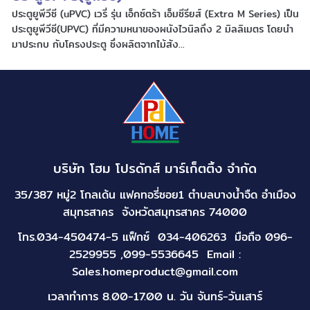
ประตูยูพีวีซี (uPVC) เวรี่ รุ่น เอ็กซ์ตร้า เอ็มซีรียส์ (Extra M Series) เป็น
ประตูยูพีวีซี(UPVC) ที่มีความหนาของผนังไวนิลถึง 2 มิลลิเมตร โดยนำ
มาประกบ กับโครงประตู ซึ่งผลิตจากไม้สัง...
บริษัท โฮม โปรดักส์ มาร์เก็ตติ้ง จำกัด
35/387 หมู่2 โกลเด้น แฟคทอรี่ซอย1 ตำบลบางน้ำจืด อำเมือง
สมุทรสาคร จังหวัดสมุทรสาคร 74000
โทร.034-450474-5 แฟ็กซ์ 034-406263 มือถือ 096-
2529955 ,099-5536645 Email :
Sales.homeproduct@gmail.com
เวลาทำการ 8.00-17.00 น. วัน จันทร์-วันเสาร์